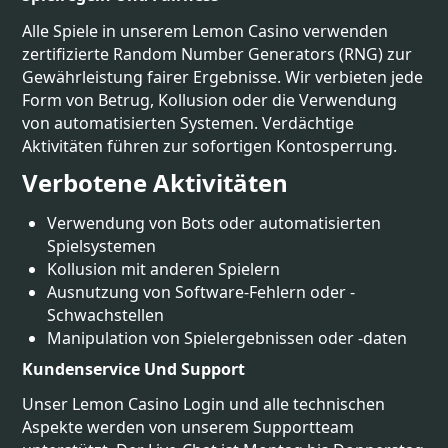
Alle Spiele in unserem Lemon Casino verwenden
zertifizierte Random Number Generators (RNG) zur
Gewährleistung fairer Ergebnisse. Wir verbieten jede
Form von Betrug, Kollusion oder die Verwendung
von automatisierten Systemen. Verdächtige
Aktivitäten führen zur sofortigen Kontosperrung.
Verbotene Aktivitäten
Verwendung von Bots oder automatisierten
Spielsystemen
Kollusion mit anderen Spielern
Ausnutzung von Software-Fehlern oder -
Schwachstellen
Manipulation von Spielergebnissen oder -daten
Kundenservice Und Support
Unser Lemon Casino Login und alle technischen
Aspekte werden von unserem Supportteam