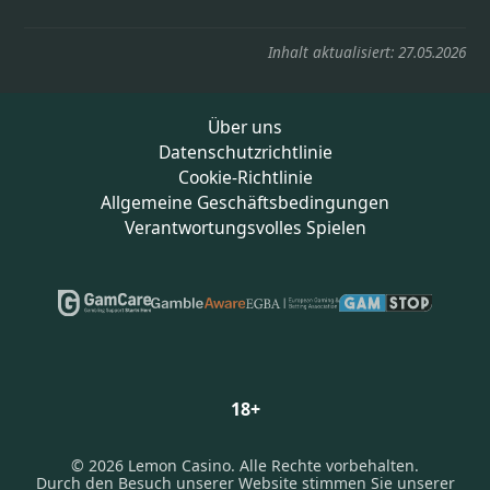
Inhalt aktualisiert: 27.05.2026
Über uns
Datenschutzrichtlinie
Cookie-Richtlinie
Allgemeine Geschäftsbedingungen
Verantwortungsvolles Spielen
18+
©
2026
Lemon Casino. Alle Rechte vorbehalten.
Durch den Besuch unserer Website stimmen Sie unserer