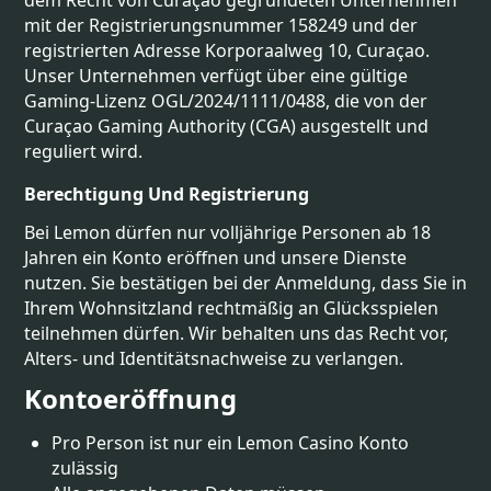
mit der Registrierungsnummer 158249 und der
registrierten Adresse Korporaalweg 10, Curaçao.
Unser Unternehmen verfügt über eine gültige
Gaming-Lizenz OGL/2024/1111/0488, die von der
Curaçao Gaming Authority (CGA) ausgestellt und
reguliert wird.
Berechtigung Und Registrierung
Bei Lemon dürfen nur volljährige Personen ab 18
Jahren ein Konto eröffnen und unsere Dienste
nutzen. Sie bestätigen bei der Anmeldung, dass Sie in
Ihrem Wohnsitzland rechtmäßig an Glücksspielen
teilnehmen dürfen. Wir behalten uns das Recht vor,
Alters- und Identitätsnachweise zu verlangen.
Kontoeröffnung
Pro Person ist nur ein Lemon Casino Konto
zulässig