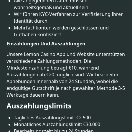
Alle angegebenen Daten müssen
wahrheitsgemäß und aktuell sein
Wir führen KYC-Verfahren zur Verifizierung Ihrer
Identität durch
Mehrfachkonten werden geschlossen und
Guthaben konfisziert
Einzahlungen Und Auszahlungen
Unsere Lemon Casino App und Website unterstützen
verschiedene Zahlungsmethoden. Die
Mindesteinzahlung beträgt €10, während
Auszahlungen ab €20 möglich sind. Wir bearbeiten
Abhebungen innerhalb von 24 Stunden, wobei die
endgültige Gutschrift je nach gewählter Methode 3-5
Werktage dauern kann.
Auszahlungslimits
Tägliches Auszahlungslimit: €2.500
Monatliches Auszahlungslimit: €30.000
Bearbeitungszeit: bis zu 24 Stunden