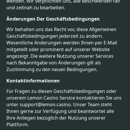
wenden. Wir verpflichten uns, alle Beschwerden fair
und zeitnah zu bearbeiten.
Änderungen Der Geschäftsbedingungen
Wir behalten uns das Recht vor, diese Allgemeinen
Geschäftsbedingungen jederzeit zu ändern.
Wesentliche Änderungen werden Ihnen per E-Mail
mitgeteilt oder prominent auf unserer Website
angezeigt. Die weitere Nutzung unserer Services
nach Bekanntgabe von Änderungen gilt als
Zustimmung zu den neuen Bedingungen.
Kontaktinformationen
Für Fragen zu diesen Geschäftsbedingungen oder
unserem Lemon Casino Service kontaktieren Sie uns
unter
support@lemon.casino
. Unser Team steht
Ihnen gerne zur Verfügung und beantwortet alle
Ihre Anliegen bezüglich der Nutzung unserer
Plattform.