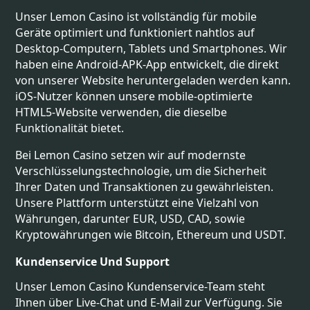
Unser Lemon Casino ist vollständig für mobile
Geräte optimiert und funktioniert nahtlos auf
Desktop-Computern, Tablets und Smartphones. Wir
haben eine Android-APK-App entwickelt, die direkt
von unserer Website heruntergeladen werden kann.
iOS-Nutzer können unsere mobile-optimierte
HTML5-Website verwenden, die dieselbe
Funktionalität bietet.
Bei Lemon Casino setzen wir auf modernste
Verschlüsselungstechnologie, um die Sicherheit
Ihrer Daten und Transaktionen zu gewährleisten.
Unsere Plattform unterstützt eine Vielzahl von
Währungen, darunter EUR, USD, CAD, sowie
Kryptowährungen wie Bitcoin, Ethereum und USDT.
Kundenservice Und Support
Unser Lemon Casino Kundenservice-Team steht
Ihnen über Live-Chat und E-Mail zur Verfügung. Sie