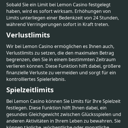
Sobald Sie ein Limit bei Lemon Casino festgelegt
haben, wird es sofort wirksam. Erhöhungen von
Limits unterliegen einer Bedenkzeit von 24 Stunden,
während Verringerungen sofort in Kraft treten.
Verlustlimits
Wir bei Lemon Casino ermöglichen es Ihnen auch,
Verlustlimits zu setzen, die den maximalen Betrag
begrenzen, den Sie in einem bestimmten Zeitraum
verlieren können. Diese Funktion hilft dabei, größere
finanzielle Verluste zu vermeiden und sorgt für ein
kontrolliertes Spielerlebnis.
Spielzeitlimits
Bei Lemon Casino können Sie Limits für Ihre Spielzeit
festlegen. Diese Funktion hilft Ihnen dabei, ein
gesundes Gleichgewicht zwischen Glücksspielen und
anderen Aktivitäten in Ihrem Leben zu bewahren. Sie
können tägliche, wöchentliche oder monatliche