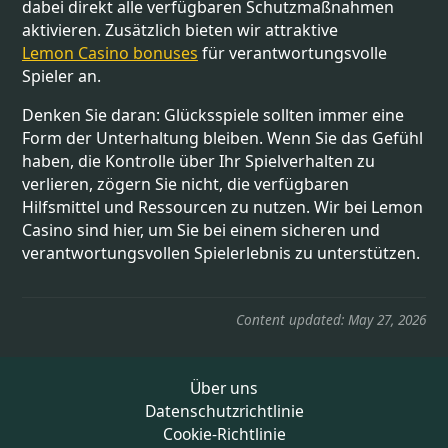
dabei direkt alle verfügbaren Schutzmaßnahmen
aktivieren. Zusätzlich bieten wir attraktive
Lemon Casino bonuses
für verantwortungsvolle
Spieler an.
Denken Sie daran: Glücksspiele sollten immer eine
Form der Unterhaltung bleiben. Wenn Sie das Gefühl
haben, die Kontrolle über Ihr Spielverhalten zu
verlieren, zögern Sie nicht, die verfügbaren
Hilfsmittel und Ressourcen zu nutzen. Wir bei Lemon
Casino sind hier, um Sie bei einem sicheren und
verantwortungsvollen Spielerlebnis zu unterstützen.
Content updated: May 27, 2026
Über uns
Datenschutzrichtlinie
Cookie-Richtlinie