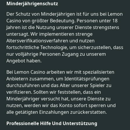
Minderjährigenschutz
Der Schutz von Minderjährigen ist für uns bei Lemon
Casino von größter Bedeutung. Personen unter 18
Jahren ist die Nutzung unserer Dienste strengstens
untersagt. Wir implementieren strenge
Altersverifikationsverfahren und nutzen
fortschrittliche Technologie, um sicherzustellen, dass
nur volljährige Personen Zugang zu unserem
Angebot haben.
Bei Lemon Casino arbeiten wir mit spezialisierten
Anbietern zusammen, um Identitätsprüfungen
durchzuführen und das Alter unserer Spieler zu
verifizieren. Sollten wir feststellen, dass ein
Minderjähriger versucht hat, unsere Dienste zu
nutzen, werden wir das Konto sofort sperren und
alle getätigten Einzahlungen zurückerstatten.
Professionelle Hilfe Und Unterstützung