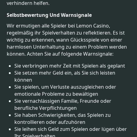
verhindern helfen.
Selbstbewertung Und Warnsignale
Wir ermutigen alle Spieler bei Lemon Casino,
regelmäßig ihr Spielverhalten zu reflektieren. Es ist
wichtig zu erkennen, wann Glücksspiele von einer
harmlosen Unterhaltung zu einem Problem werden
können. Achten Sie auf folgende Warnsignale:
Sie verbringen mehr Zeit mit Spielen als geplant
Sie setzen mehr Geld ein, als Sie sich leisten
können
Sie spielen, um Verluste auszugleichen oder
emotionale Probleme zu bewältigen
Sie vernachlässigen Familie, Freunde oder
berufliche Verpflichtungen
Sie haben Schwierigkeiten, das Spielen zu
kontrollieren oder aufzuhören
Sie leihen sich Geld zum Spielen oder lügen über
Ihr Spielverhalten